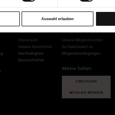
Sichere Lieferung
Sichere Bezahlung
Gratis umtauschen 
30 Tage Rückgaber
Auswahl erlauben
Über Cellbes
Cellbes Member
Impressum
Unsere Mitgliedsstufen
Unsere Geschichte
So funktioniert es
ng
Nachhaltigkeit
Mitgliedsbedingungen
Barrierefreiheit
Meine Seiten
n
EINLOGGEN
MITGLIED WERDEN