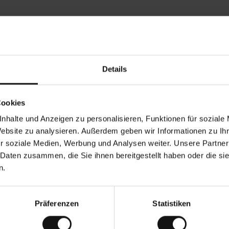
Rezensionen von unseren Kunden
Details
•
Ines P
•
05.08.2026
05.0
V
KÄUFER
Cookies
e
r
16.07.2026
i
f
nhalte und Anzeigen zu personalisieren, Funktionen für soziale
i
z
g der Ware erfolgt in der Regel sehr schnell –
i
Sehr gute Qualität
Website zu analysieren. Außerdem geben wir Informationen zu I
e
n bis zu 5 Werktagen –, die Rücksendung der
r
t
r soziale Medien, Werbung und Analysen weiter. Unsere Partner
en ist eine endlose Leidensgeschichte – sie
e
20 Werktage dauern.
r
K
 Daten zusammen, die Sie ihnen bereitgestellt haben oder die s
ä
u
bersetzung. Original anzeigen
f
n.
e
r
i
n
Präferenzen
Statistiken