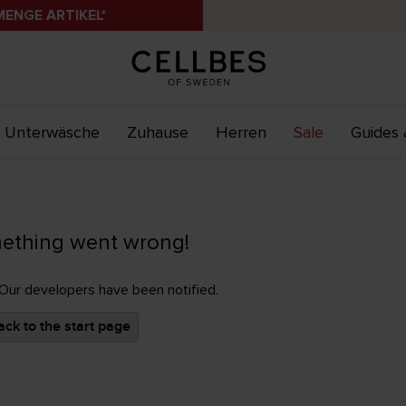
MENGE ARTIKEL*
Unterwäsche
Zuhause
Herren
Sale
Guides 
ething went wrong!
 Our developers have been notified.
ck to the start page