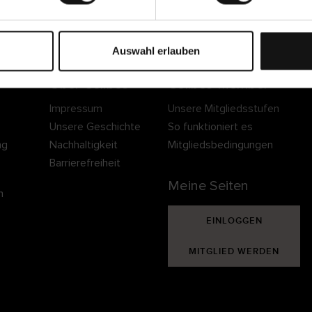
Sichere Lieferung
Sichere Bezahlung
Gratis umtauschen 
30 Tage Rückgaber
Auswahl erlauben
Über Cellbes
Cellbes Member
Impressum
Unsere Mitgliedsstufen
Unsere Geschichte
So funktioniert es
ng
Nachhaltigkeit
Mitgliedsbedingungen
Barrierefreiheit
Meine Seiten
n
EINLOGGEN
MITGLIED WERDEN