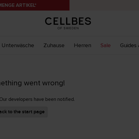
MENGE ARTIKEL*
Unterwäsche
Zuhause
Herren
Sale
Guides 
ething went wrong!
 Our developers have been notified.
ck to the start page