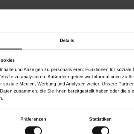
Rezensionen von unseren Kunden
Details
Tods T
•
.08.2026
05.08.2
V
KÄUFER
Cookies
e
r
17.07.2026
i
f
nhalte und Anzeigen zu personalisieren, Funktionen für soziale
i
z
ät! Und trotzdem bezahlbar !
i
Alles wie erwartet!
Website zu analysieren. Außerdem geben wir Informationen zu I
e
r
t
r soziale Medien, Werbung und Analysen weiter. Unsere Partner
e
r
K
 Daten zusammen, die Sie ihnen bereitgestellt haben oder die s
ä
u
Dies ist eine Übersetzung. 
f
n.
e
r
i
n
Präferenzen
Statistiken