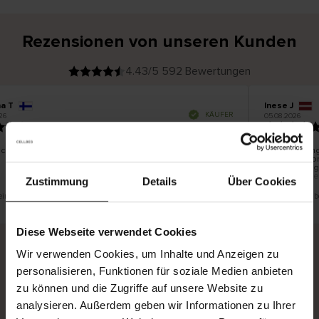
Rezensionen von unseren Kunden
4.43/5 592 Bewertungen
na T
Inese J
V
KÄUFER
26
05.08.2026
e
r
19.07.2026
i
f
i
z
i
e
schön und gut
Die Lieferung
r
t
innerhalb vo
e
Ware hingege
r
K
bis zu 20 We
ä
Zustimmung
Details
Über Cookies
u
f
e
r
 eine Übersetzung. Original anzeigen
Dies ist eine Ü
i
n
Diese Webseite verwendet Cookies
Wir verwenden Cookies, um Inhalte und Anzeigen zu
personalisieren, Funktionen für soziale Medien anbieten
Sichere Lieferung
Sichere Bezahlung
zu können und die Zugriffe auf unsere Website zu
Gratis umtauschen und 30 Tage Rückgaberecht
analysieren. Außerdem geben wir Informationen zu Ihrer