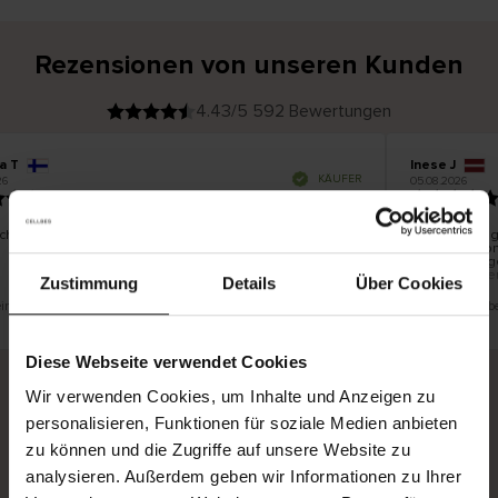
Rezensionen von unseren Kunden
4.43/5 592 Bewertungen
a T
Inese J
V
KÄUFER
6
05.08.2026
e
r
19.07.2026
i
f
i
z
i
e
chön und gut
Die Lieferung
r
t
innerhalb vo
e
Ware hingege
r
K
bis zu 20 We
ä
Zustimmung
Details
Über Cookies
u
f
e
r
 eine Übersetzung. Original anzeigen
Dies ist eine Üb
i
n
Diese Webseite verwendet Cookies
Wir verwenden Cookies, um Inhalte und Anzeigen zu
personalisieren, Funktionen für soziale Medien anbieten
Sichere Lieferung
Sichere Bezahlung
zu können und die Zugriffe auf unsere Website zu
Gratis umtauschen und 30 Tage Rückgaberecht
analysieren. Außerdem geben wir Informationen zu Ihrer