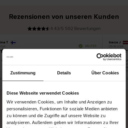
Rezensionen von unseren Kunden
4.43/5 592 Bewertungen
ina T
Inese J
V
KÄUFER
2026
05.08.2026
e
r
19.07.2026
i
f
i
z
i
e
 schön und gut
Die Lieferu
r
t
innerhalb 
e
Ware hinge
r
K
bis zu 20 
ä
Zustimmung
Details
Über Cookies
u
f
e
r
st eine Übersetzung. Original anzeigen
Dies ist eine
i
n
Diese Webseite verwendet Cookies
Wir verwenden Cookies, um Inhalte und Anzeigen zu
personalisieren, Funktionen für soziale Medien anbieten
Sichere Lieferung
Sichere Bezahlung
zu können und die Zugriffe auf unsere Website zu
Gratis umtauschen und 30 Tage Rückgaberecht
analysieren. Außerdem geben wir Informationen zu Ihrer