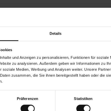
Rezensionen von unseren Kunden
Details
•
Ines P
•
05.08.2026
05
V
KÄUFER
Cookies
e
r
16.07.2026
i
f
nhalte und Anzeigen zu personalisieren, Funktionen für soziale
i
z
ng der Ware erfolgt in der Regel sehr schnell –
i
Sehr gute Qualit
Website zu analysieren. Außerdem geben wir Informationen zu I
e
von bis zu 5 Werktagen –, die Rücksendung der
r
t
r soziale Medien, Werbung und Analysen weiter. Unsere Partner
gen ist eine endlose Leidensgeschichte – sie
e
u 20 Werktage dauern.
r
K
 Daten zusammen, die Sie ihnen bereitgestellt haben oder die s
ä
u
 Übersetzung. Original anzeigen
f
n.
e
r
i
n
Präferenzen
Statistiken