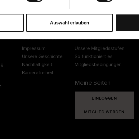
Sichere Lieferung
Sichere Bezahlung
Gratis umtauschen 
30 Tage Rückgaber
Auswahl erlauben
Über Cellbes
Cellbes Member
Impressum
Unsere Mitgliedsstufen
Unsere Geschichte
So funktioniert es
ng
Nachhaltigkeit
Mitgliedsbedingungen
Barrierefreiheit
Meine Seiten
n
EINLOGGEN
MITGLIED WERDEN