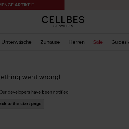
MENGE ARTIKEL*
Unterwäsche
Zuhause
Herren
Sale
Guides 
ething went wrong!
 Our developers have been notified.
ck to the start page