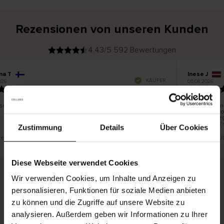
Rezensionen von unseren Kunden
4.43/5 592 Bewertungen
na T
Inese J
V
KÄUFER
026
05.08.2026
e
r
19.07.2026
i
f
i
z
i
e
schön und gut
Die Lieferun
r
t
innerhalb v
e
Ware hingeg
r
K
bis zu 20 W
ä
Zustimmung
Details
Über Cookies
u
f
e
r
t eine Übersetzung. Original anzeigen
Dies ist eine 
i
n
Diese Webseite verwendet Cookies
Wir verwenden Cookies, um Inhalte und Anzeigen zu
personalisieren, Funktionen für soziale Medien anbieten
Sichere Lieferung
Sichere Bezahlung
zu können und die Zugriffe auf unsere Website zu
Gratis umtauschen und 30 Tage Rückgaberecht
analysieren. Außerdem geben wir Informationen zu Ihrer