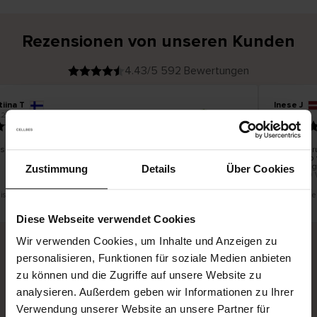
Rezensionen von unseren Kunden
4.43/5 592 Bewertungen
tiina T
Inese J
V
KÄUFER
.2026
05.08.2026
e
r
19.07.2026
i
f
i
z
i
e
s schön und gut
Die Liefer
r
t
innerhalb
e
Ware hing
r
Zustimmung
Details
Über Cookies
K
bis zu 20
ä
u
f
e
r
 ist eine Übersetzung. Original anzeigen
Dies ist ein
i
n
Diese Webseite verwendet Cookies
Wir verwenden Cookies, um Inhalte und Anzeigen zu
personalisieren, Funktionen für soziale Medien anbieten
Sichere Lieferung
Sichere Bezahlung
zu können und die Zugriffe auf unsere Website zu
analysieren. Außerdem geben wir Informationen zu Ihrer
Gratis umtauschen und 30 Tage Rückgaberecht
Verwendung unserer Website an unsere Partner für