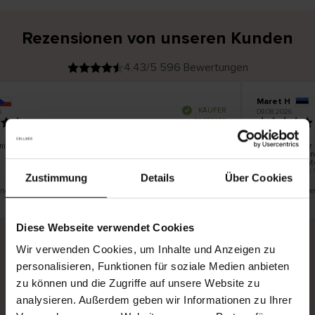
Rezensionen von unseren Kunden
4.43/5 596 Bewertungen
Maret H
V
KÄUFER
09.08.2026
e
r
21.07.2026
i
f
i
z
i
e
mit den Produkten zufrieden. Gute Qualität, die Größe
Die Ware war 
r
t
Kurierdienst n
e
Paketautomate
r
K
den eigenen 
ä
u
Zustimmung
Details
Über Cookies
f
e
r
eine Übersetzung. Original anzeigen
Dies ist eine Üb
i
n
Diese Webseite verwendet Cookies
Wir verwenden Cookies, um Inhalte und Anzeigen zu
Sichere Lieferung
Sichere Bezahlung
personalisieren, Funktionen für soziale Medien anbieten
zu können und die Zugriffe auf unsere Website zu
Gratis umtauschen und 30 Tage Rückgaberecht
analysieren. Außerdem geben wir Informationen zu Ihrer