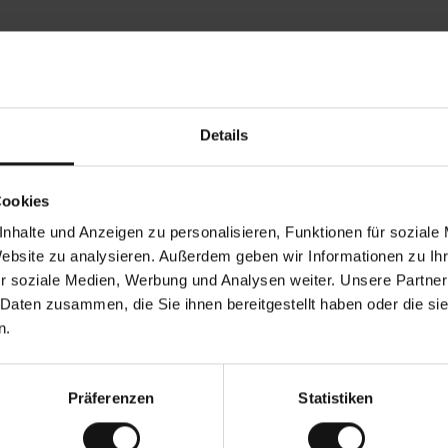
Rezensionen von unseren Kunden
Details
•
Tods T
•
05.08.2026
0
V
KÄUFER
Cookies
e
r
17.07.2026
i
f
nhalte und Anzeigen zu personalisieren, Funktionen für soziale
i
z
Qualität! Und trotzdem bezahlbar !
i
Alles wie erwart
Website zu analysieren. Außerdem geben wir Informationen zu I
e
r
t
r soziale Medien, Werbung und Analysen weiter. Unsere Partner
e
r
K
 Daten zusammen, die Sie ihnen bereitgestellt haben oder die s
ä
u
Dies ist eine Übers
f
n.
e
r
i
n
Präferenzen
Statistiken