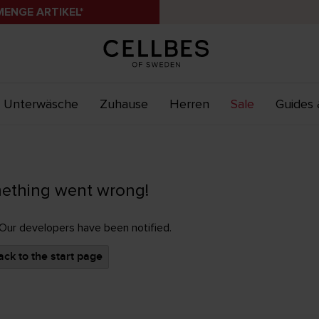
MENGE ARTIKEL*
Unterwäsche
Zuhause
Herren
Sale
Guides 
ething went wrong!
 Our developers have been notified.
ck to the start page