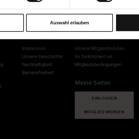
Sichere Lieferung
Sichere Bezahlung
Gratis umtauschen 
30 Tage Rückgaber
Auswahl erlauben
Über Cellbes
Cellbes Member
Impressum
Unsere Mitgliedsstufen
Unsere Geschichte
So funktioniert es
ng
Nachhaltigkeit
Mitgliedsbedingungen
Barrierefreiheit
Meine Seiten
n
EINLOGGEN
MITGLIED WERDEN