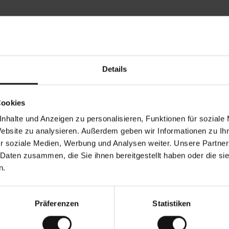
Rezensionen von unseren Kunden
Details
•
Ines P
•
05.08.2026
05.08
V
KÄUFER
Cookies
e
r
16.07.2026
i
f
nhalte und Anzeigen zu personalisieren, Funktionen für soziale
i
z
der Ware erfolgt in der Regel sehr schnell –
i
Sehr gute Qualität! 
Website zu analysieren. Außerdem geben wir Informationen zu I
e
 bis zu 5 Werktagen –, die Rücksendung der
r
t
r soziale Medien, Werbung und Analysen weiter. Unsere Partner
 ist eine endlose Leidensgeschichte – sie
e
0 Werktage dauern.
r
K
 Daten zusammen, die Sie ihnen bereitgestellt haben oder die s
ä
u
ersetzung. Original anzeigen
f
n.
e
r
i
n
Präferenzen
Statistiken