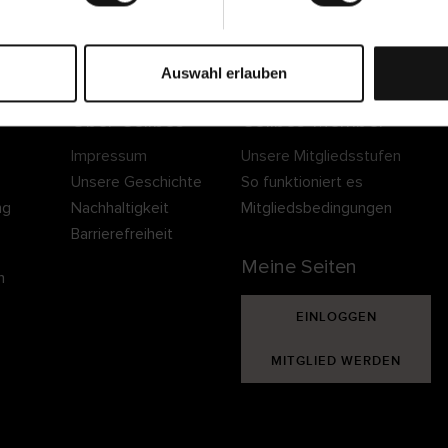
Sichere Lieferung
Sichere Bezahlung
Gratis umtauschen 
30 Tage Rückgaber
Auswahl erlauben
Über Cellbes
Cellbes Member
Impressum
Unsere Mitgliedsstufen
Unsere Geschichte
So funktioniert es
ng
Nachhaltigkeit
Mitgliedsbedingungen
Barrierefreiheit
Meine Seiten
n
EINLOGGEN
MITGLIED WERDEN