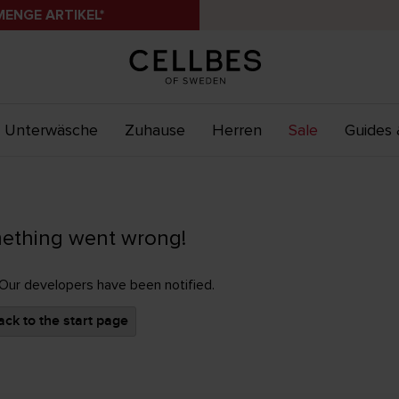
MENGE ARTIKEL*
Unterwäsche
Zuhause
Herren
Sale
Guides 
ething went wrong!
 Our developers have been notified.
ck to the start page