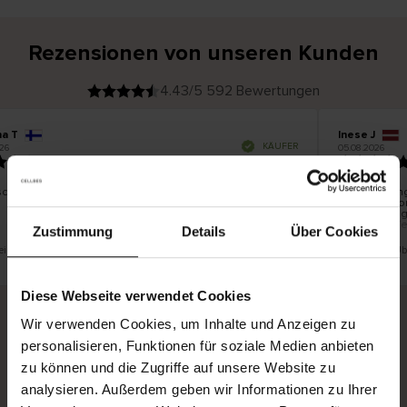
Rezensionen von unseren Kunden
4.43/5 592 Bewertungen
na T
Inese J
V
KÄUFER
26
05.08.2026
e
r
19.07.2026
i
f
i
z
i
e
schön und gut
Die Lieferung
r
t
innerhalb vo
e
Ware hingege
r
K
bis zu 20 We
ä
Zustimmung
Details
Über Cookies
u
f
e
r
 eine Übersetzung. Original anzeigen
Dies ist eine Ü
i
n
Diese Webseite verwendet Cookies
Wir verwenden Cookies, um Inhalte und Anzeigen zu
personalisieren, Funktionen für soziale Medien anbieten
Sichere Lieferung
Sichere Bezahlung
zu können und die Zugriffe auf unsere Website zu
Gratis umtauschen und 30 Tage Rückgaberecht
analysieren. Außerdem geben wir Informationen zu Ihrer