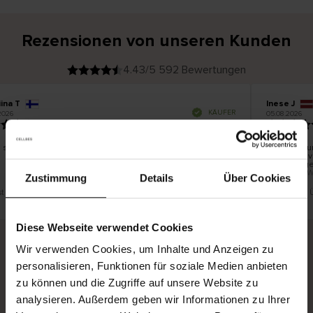
Rezensionen von unseren Kunden
4.43/5 592 Bewertungen
ina T
Inese J
V
KÄUFER
2026
05.08.2026
e
r
19.07.2026
i
f
i
z
i
e
 schön und gut
Die Lieferu
r
t
innerhalb 
e
Ware hinge
r
K
bis zu 20 
ä
Zustimmung
Details
Über Cookies
u
f
e
r
st eine Übersetzung. Original anzeigen
Dies ist eine
i
n
Diese Webseite verwendet Cookies
Wir verwenden Cookies, um Inhalte und Anzeigen zu
personalisieren, Funktionen für soziale Medien anbieten
Sichere Lieferung
Sichere Bezahlung
zu können und die Zugriffe auf unsere Website zu
Gratis umtauschen und 30 Tage Rückgaberecht
analysieren. Außerdem geben wir Informationen zu Ihrer