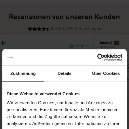
Rezensionen von unseren Kunden
4.43/5 592 Bewertungen
Inese J
V
KÄUFER
05.08.2026
e
r
19.07.2026
i
f
i
z
i
e
n und gut
Die Lieferung der
r
t
innerhalb von bi
e
Ware hingegen is
r
K
bis zu 20 Werkta
ä
Zustimmung
Details
Über Cookies
u
f
e
r
e Übersetzung. Original anzeigen
Dies ist eine Überse
i
n
Diese Webseite verwendet Cookies
Wir verwenden Cookies, um Inhalte und Anzeigen zu
personalisieren, Funktionen für soziale Medien anbieten
Sichere Lieferung
Sichere Bezahlung
zu können und die Zugriffe auf unsere Website zu
Gratis umtauschen und 30 Tage Rückgaberecht
analysieren. Außerdem geben wir Informationen zu Ihrer