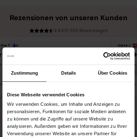
Rezensionen von unseren Kunden
4.43/5 592 Bewertungen
iina T
Inese J
V
KÄUFER
2026
05.08.2026
e
r
19.07.2026
i
f
i
z
i
e
s schön und gut
Die Lieferu
r
t
innerhalb 
e
Ware hinge
r
Zustimmung
Details
Über Cookies
K
bis zu 20 
ä
u
f
e
r
ist eine Übersetzung. Original anzeigen
Dies ist ein
i
n
Diese Webseite verwendet Cookies
Wir verwenden Cookies, um Inhalte und Anzeigen zu
personalisieren, Funktionen für soziale Medien anbieten
Sichere Lieferung
Sichere Bezahlung
zu können und die Zugriffe auf unsere Website zu
analysieren. Außerdem geben wir Informationen zu Ihrer
Gratis umtauschen und 30 Tage Rückgaberecht
Verwendung unserer Website an unsere Partner für