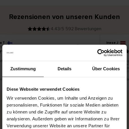
Rezensionen von unseren Kunden
4.43/5 592 Bewertungen
a T
Inese J
V
KÄUFER
6
05.08.2026
e
r
19.07.2026
i
f
i
z
i
e
chön und gut
Die Lieferung
r
t
innerhalb vo
e
Ware hingege
r
Zustimmung
Details
Über Cookies
K
bis zu 20 We
ä
u
f
e
r
 eine Übersetzung. Original anzeigen
Dies ist eine Üb
i
n
Diese Webseite verwendet Cookies
Wir verwenden Cookies, um Inhalte und Anzeigen zu
personalisieren, Funktionen für soziale Medien anbieten
Sichere Lieferung
Sichere Bezahlung
zu können und die Zugriffe auf unsere Website zu
analysieren. Außerdem geben wir Informationen zu Ihrer
Gratis umtauschen und 30 Tage Rückgaberecht
Verwendung unserer Website an unsere Partner für