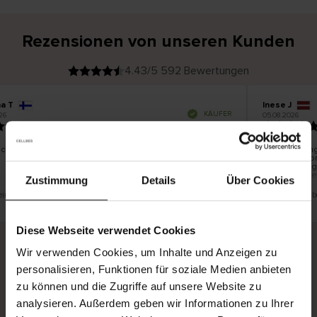
Rezensionen von unseren Kunden
4.43/5 592 Bewertungen
na T
Inese J
V
KÄUFER
26
05.08.2026
e
r
19.07.2026
i
f
i
z
i
e
schön und gut
Die Lieferung
r
t
innerhalb vo
e
Ware hingege
r
K
bis zu 20 We
ä
Zustimmung
Details
Über Cookies
u
f
e
r
 eine Übersetzung. Original anzeigen
Dies ist eine Ü
i
n
Diese Webseite verwendet Cookies
Wir verwenden Cookies, um Inhalte und Anzeigen zu
personalisieren, Funktionen für soziale Medien anbieten
Sichere Lieferung
Sichere Bezahlung
zu können und die Zugriffe auf unsere Website zu
Gratis umtauschen und 30 Tage Rückgaberecht
analysieren. Außerdem geben wir Informationen zu Ihrer