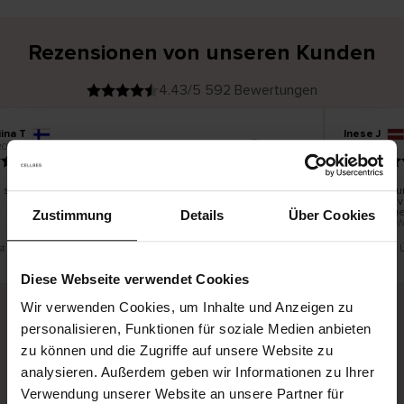
Rezensionen von unseren Kunden
4.43/5 592 Bewertungen
ina T
Inese J
V
KÄUFER
2026
05.08.2026
e
r
19.07.2026
i
f
i
z
i
e
 schön und gut
Die Lieferu
r
t
innerhalb 
e
Ware hinge
r
Zustimmung
Details
Über Cookies
K
bis zu 20 
ä
u
f
e
r
st eine Übersetzung. Original anzeigen
Dies ist eine
i
n
Diese Webseite verwendet Cookies
Wir verwenden Cookies, um Inhalte und Anzeigen zu
personalisieren, Funktionen für soziale Medien anbieten
Sichere Lieferung
Sichere Bezahlung
zu können und die Zugriffe auf unsere Website zu
analysieren. Außerdem geben wir Informationen zu Ihrer
Gratis umtauschen und 30 Tage Rückgaberecht
Verwendung unserer Website an unsere Partner für