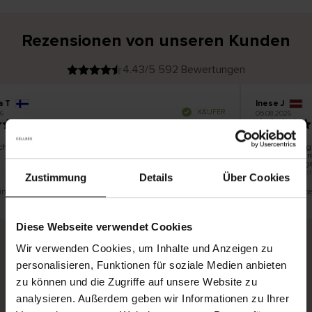
Rezensionen von unseren Kunden
4.43/5 592 Bewertungen
a T
Inese J
V
KÄUFER
6
05.08.2026
e
r
19.07.2026
i
f
i
z
i
e
chön und gut
Die Lieferung 
r
t
innerhalb von
e
Ware hingegen
r
K
bis zu 20 Wer
ä
Zustimmung
Details
Über Cookies
u
f
e
r
eine Übersetzung. Original anzeigen
Dies ist eine Üb
i
n
Diese Webseite verwendet Cookies
Wir verwenden Cookies, um Inhalte und Anzeigen zu
personalisieren, Funktionen für soziale Medien anbieten
Sichere Lieferung
Sichere Bezahlung
zu können und die Zugriffe auf unsere Website zu
Gratis umtauschen und 30 Tage Rückgaberecht
analysieren. Außerdem geben wir Informationen zu Ihrer