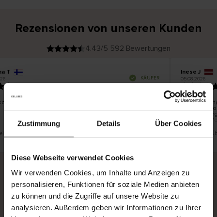
Rezensionen von unseren Kunden
4.43/5 592 Bewertungen
na T
Inese J
V
KÄUFER
26
05.08.2026
e
r
19.07.2026
i
f
i
z
i
e
schön und gut
Die Lieferun
r
t
innerhalb vo
e
Ware hingege
r
K
bis zu 20 We
ä
Zustimmung
Details
Über Cookies
u
f
e
r
t eine Übersetzung. Original anzeigen
Dies ist eine Ü
i
n
Diese Webseite verwendet Cookies
Wir verwenden Cookies, um Inhalte und Anzeigen zu
personalisieren, Funktionen für soziale Medien anbieten
Sichere Lieferung
Sichere Bezahlung
zu können und die Zugriffe auf unsere Website zu
Gratis umtauschen und 30 Tage Rückgaberecht
analysieren. Außerdem geben wir Informationen zu Ihrer