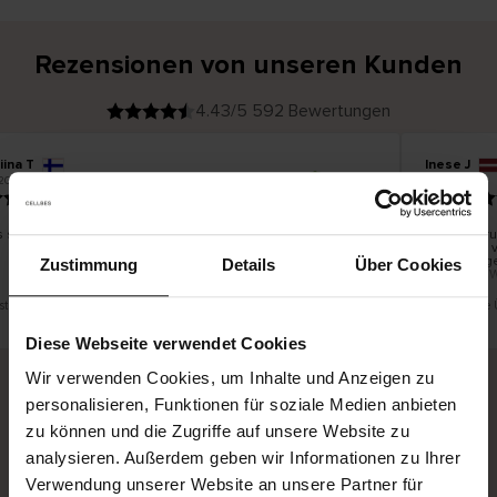
Rezensionen von unseren Kunden
4.43/5 592 Bewertungen
iina T
Inese J
V
KÄUFER
2026
05.08.2026
e
r
19.07.2026
i
f
i
z
i
e
s schön und gut
Die Lieferu
r
t
innerhalb 
e
Ware hinge
r
Zustimmung
Details
Über Cookies
K
bis zu 20 
ä
u
f
e
r
ist eine Übersetzung. Original anzeigen
Dies ist eine
i
n
Diese Webseite verwendet Cookies
Wir verwenden Cookies, um Inhalte und Anzeigen zu
personalisieren, Funktionen für soziale Medien anbieten
Sichere Lieferung
Sichere Bezahlung
zu können und die Zugriffe auf unsere Website zu
analysieren. Außerdem geben wir Informationen zu Ihrer
Gratis umtauschen und 30 Tage Rückgaberecht
Verwendung unserer Website an unsere Partner für