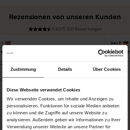
Rezensionen von unseren Kunden
4.43/5 591 Bewertungen
 J
Ines P
V
KÄUFER
05.08.2026
2026
e
r
16.07.2026
i
f
i
z
i
e
Lieferung der Ware erfolgt in der Regel sehr schnell –
Sehr gute Q
r
rhalb von bis zu 5 Werktagen –, die Rücksendung der
t
e
 hingegen ist eine endlose Leidensgeschichte – sie kann
r
Zustimmung
Details
Über Cookies
K
zu 20 Werktage dauern.
ä
u
f
e
r
ist eine Übersetzung. Original anzeigen
i
n
Diese Webseite verwendet Cookies
Wir verwenden Cookies, um Inhalte und Anzeigen zu
personalisieren, Funktionen für soziale Medien anbieten
Sichere Lieferung
Sichere Bezahlung
zu können und die Zugriffe auf unsere Website zu
analysieren. Außerdem geben wir Informationen zu Ihrer
Gratis umtauschen und 30 Tage Rückgaberecht
Verwendung unserer Website an unsere Partner für