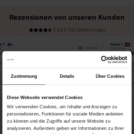
Rezensionen von unseren Kunden
4.43/5 592 Bewertungen
a T
Inese J
V
KÄUFER
6
05.08.2026
e
r
19.07.2026
i
f
i
z
i
e
chön und gut
Die Lieferung
r
t
innerhalb von
e
Ware hingege
r
K
bis zu 20 Wer
ä
Zustimmung
Details
Über Cookies
u
f
e
r
 eine Übersetzung. Original anzeigen
Dies ist eine Üb
i
n
Diese Webseite verwendet Cookies
Wir verwenden Cookies, um Inhalte und Anzeigen zu
personalisieren, Funktionen für soziale Medien anbieten
Sichere Lieferung
Sichere Bezahlung
zu können und die Zugriffe auf unsere Website zu
Gratis umtauschen und 30 Tage Rückgaberecht
analysieren. Außerdem geben wir Informationen zu Ihrer