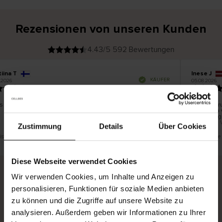
Rezensionen von unseren Kunden
4.43/5 592 Bewertungen
iina T
Inese J
V
KÄUFER
.2026
05.08.2026
e
r
19.07.2026
i
f
i
z
i
e
s schön und gut
Die Liefer
r
t
innerhalb 
e
Ware hing
r
K
bis zu 20 
ä
Zustimmung
Details
Über Cookies
u
f
e
r
ist eine Übersetzung. Original anzeigen
Dies ist ein
i
n
Diese Webseite verwendet Cookies
Wir verwenden Cookies, um Inhalte und Anzeigen zu
personalisieren, Funktionen für soziale Medien anbieten
Sichere Lieferung
Sichere Bezahlung
zu können und die Zugriffe auf unsere Website zu
Gratis umtauschen und 30 Tage Rückgaberecht
analysieren. Außerdem geben wir Informationen zu Ihrer