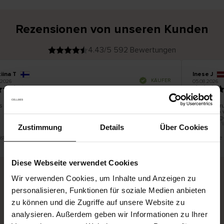
Rezensionen von unseren Kunden
4.43/5 592 Bewertungen
iina T
Inese J
V
KÄUFER
.2026
05.08.2026
e
r
19.07.2026
i
f
i
z
i
e
s schön und gut
Die Liefer
r
t
innerhalb 
e
Ware hinge
r
K
bis zu 20 
ä
Zustimmung
Details
Über Cookies
u
f
e
r
ist eine Übersetzung. Original anzeigen
Dies ist ein
i
n
Diese Webseite verwendet Cookies
Wir verwenden Cookies, um Inhalte und Anzeigen zu
personalisieren, Funktionen für soziale Medien anbieten
Sichere Lieferung
Sichere Bezahlung
zu können und die Zugriffe auf unsere Website zu
Gratis umtauschen und 30 Tage Rückgaberecht
analysieren. Außerdem geben wir Informationen zu Ihrer