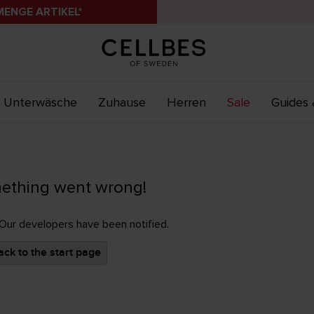
MENGE ARTIKEL*
Unterwäsche
Zuhause
Herren
Sale
Guides 
ething went wrong!
 Our developers have been notified.
ck to the start page