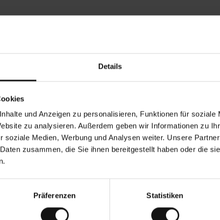
Rezensionen von unseren Kunden
Details
•
Tods T
•
05.08.2026
05.
V
KÄUFER
Cookies
e
r
17.07.2026
i
f
nhalte und Anzeigen zu personalisieren, Funktionen für soziale
i
z
alität! Und trotzdem bezahlbar !
i
Alles wie erwartet!
Website zu analysieren. Außerdem geben wir Informationen zu I
e
r
t
r soziale Medien, Werbung und Analysen weiter. Unsere Partner
e
r
K
 Daten zusammen, die Sie ihnen bereitgestellt haben oder die s
ä
u
Dies ist eine Übersetzu
f
n.
e
r
i
n
Präferenzen
Statistiken