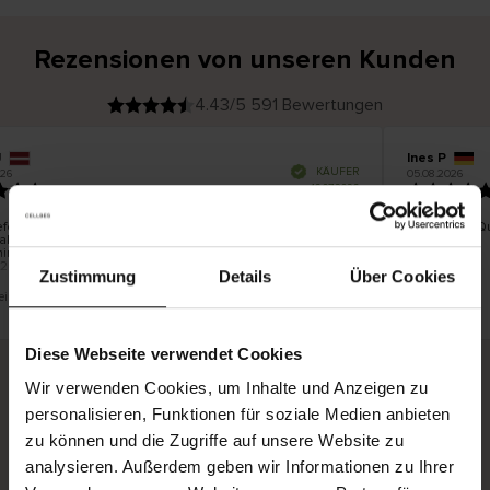
Rezensionen von unseren Kunden
4.43/5 591 Bewertungen
Ines P
V
KÄUFER
05.08.2026
26
e
r
16.07.2026
i
f
i
z
i
e
eferung der Ware erfolgt in der Regel sehr schnell –
Sehr gute Qu
r
alb von bis zu 5 Werktagen –, die Rücksendung der
t
e
ingegen ist eine endlose Leidensgeschichte – sie kann
r
K
 20 Werktage dauern.
ä
u
Zustimmung
Details
Über Cookies
f
e
r
 eine Übersetzung. Original anzeigen
i
n
Diese Webseite verwendet Cookies
Wir verwenden Cookies, um Inhalte und Anzeigen zu
Sichere Lieferung
Sichere Bezahlung
personalisieren, Funktionen für soziale Medien anbieten
zu können und die Zugriffe auf unsere Website zu
Gratis umtauschen und 30 Tage Rückgaberecht
analysieren. Außerdem geben wir Informationen zu Ihrer