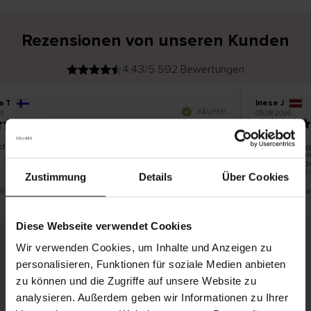
Rezensionen von unseren Kunden
4.43/5 592 Bewertungen
a T
Inese J
V
KÄUFER
6
05.08.2026
e
r
19.07.2026
i
f
i
z
i
e
chön und gut
Die Lieferung
r
t
innerhalb von
e
Ware hingege
r
K
bis zu 20 Wer
ä
Zustimmung
Details
Über Cookies
u
f
e
r
 eine Übersetzung. Original anzeigen
Dies ist eine Üb
i
n
Diese Webseite verwendet Cookies
Wir verwenden Cookies, um Inhalte und Anzeigen zu
personalisieren, Funktionen für soziale Medien anbieten
Sichere Lieferung
Sichere Bezahlung
zu können und die Zugriffe auf unsere Website zu
Gratis umtauschen und 30 Tage Rückgaberecht
analysieren. Außerdem geben wir Informationen zu Ihrer