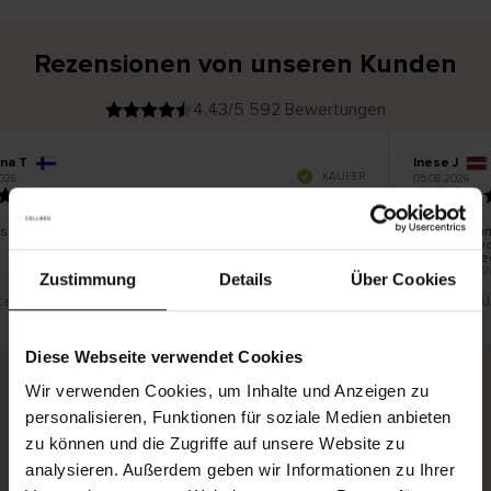
Rezensionen von unseren Kunden
4.43/5 592 Bewertungen
ina T
Inese J
V
KÄUFER
026
05.08.2026
e
r
19.07.2026
i
f
i
z
i
e
 schön und gut
Die Lieferun
r
t
innerhalb v
e
Ware hingeg
r
K
bis zu 20 W
ä
Zustimmung
Details
Über Cookies
u
f
e
r
st eine Übersetzung. Original anzeigen
Dies ist eine 
i
n
Diese Webseite verwendet Cookies
Wir verwenden Cookies, um Inhalte und Anzeigen zu
personalisieren, Funktionen für soziale Medien anbieten
Sichere Lieferung
Sichere Bezahlung
zu können und die Zugriffe auf unsere Website zu
Gratis umtauschen und 30 Tage Rückgaberecht
analysieren. Außerdem geben wir Informationen zu Ihrer