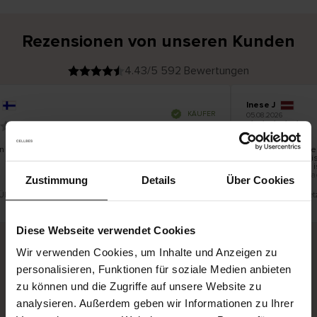
Rezensionen von unseren Kunden
4.43/5 592 Bewertungen
Inese J
V
KÄUFER
05.08.2026
e
r
19.07.2026
i
f
i
z
i
e
n und gut
Die Lieferung der
r
t
innerhalb von bi
e
Ware hingegen is
r
K
bis zu 20 Werkta
ä
Zustimmung
Details
Über Cookies
u
f
e
r
e Übersetzung. Original anzeigen
Dies ist eine Überse
i
n
Diese Webseite verwendet Cookies
Wir verwenden Cookies, um Inhalte und Anzeigen zu
personalisieren, Funktionen für soziale Medien anbieten
Sichere Lieferung
Sichere Bezahlung
zu können und die Zugriffe auf unsere Website zu
Gratis umtauschen und 30 Tage Rückgaberecht
analysieren. Außerdem geben wir Informationen zu Ihrer