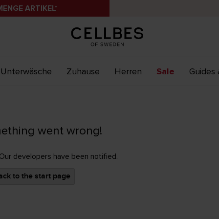
MENGE ARTIKEL*
Unterwäsche
Zuhause
Herren
Sale
Guides 
ething went wrong!
 Our developers have been notified.
ck to the start page