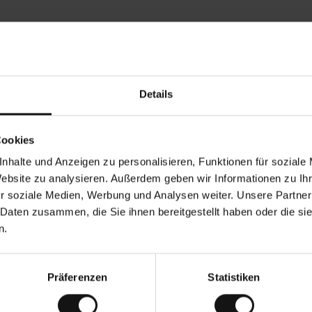
Rezensionen von unseren Kunden
Details
•
Ines P
•
05.08.2026
05.
V
KÄUFER
Cookies
e
r
16.07.2026
i
f
nhalte und Anzeigen zu personalisieren, Funktionen für soziale
i
z
g der Ware erfolgt in der Regel sehr schnell –
i
Sehr gute Qualität
Website zu analysieren. Außerdem geben wir Informationen zu I
e
on bis zu 5 Werktagen –, die Rücksendung der
r
t
r soziale Medien, Werbung und Analysen weiter. Unsere Partner
en ist eine endlose Leidensgeschichte – sie
e
 20 Werktage dauern.
r
K
 Daten zusammen, die Sie ihnen bereitgestellt haben oder die s
ä
u
Übersetzung. Original anzeigen
f
n.
e
r
i
n
Präferenzen
Statistiken