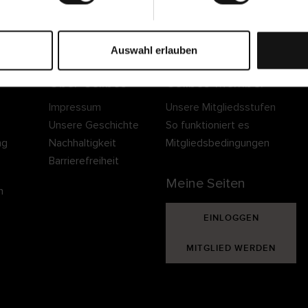
Sichere Lieferung
Sichere Bezahlung
Gratis umtauschen 
30 Tage Rückgaber
Auswahl erlauben
Über Cellbes
Cellbes Member
Impressum
Unsere Mitgliedsstufen
Unsere Geschichte
So funktioniert es
ng
Nachhaltigkeit
Mitgliedsbedingungen
Barrierefreiheit
Meine Seiten
n
EINLOGGEN
MITGLIED WERDEN