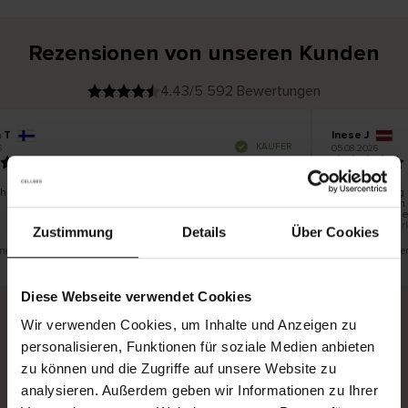
Rezensionen von unseren Kunden
4.43/5 592 Bewertungen
 T
Inese J
V
KÄUFER
05.08.2026
e
r
19.07.2026
i
f
i
z
i
e
chön und gut
Die Lieferung 
r
t
innerhalb von
e
Ware hingegen
r
K
bis zu 20 Wer
ä
Zustimmung
Details
Über Cookies
u
f
e
r
eine Übersetzung. Original anzeigen
Dies ist eine Übe
i
n
Diese Webseite verwendet Cookies
Wir verwenden Cookies, um Inhalte und Anzeigen zu
personalisieren, Funktionen für soziale Medien anbieten
Sichere Lieferung
Sichere Bezahlung
zu können und die Zugriffe auf unsere Website zu
Gratis umtauschen und 30 Tage Rückgaberecht
analysieren. Außerdem geben wir Informationen zu Ihrer