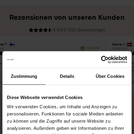
Rezensionen von unseren Kunden
4.43/5 592 Bewertungen
na T
Inese J
V
KÄUFER
026
05.08.2026
e
r
19.07.2026
i
f
i
z
i
e
schön und gut
Die Lieferun
r
t
innerhalb v
e
Ware hingeg
r
K
bis zu 20 W
ä
Zustimmung
Details
Über Cookies
u
f
e
r
t eine Übersetzung. Original anzeigen
Dies ist eine 
i
n
Diese Webseite verwendet Cookies
Wir verwenden Cookies, um Inhalte und Anzeigen zu
personalisieren, Funktionen für soziale Medien anbieten
Sichere Lieferung
Sichere Bezahlung
zu können und die Zugriffe auf unsere Website zu
Gratis umtauschen und 30 Tage Rückgaberecht
analysieren. Außerdem geben wir Informationen zu Ihrer