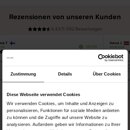
Rezensionen von unseren Kunden
4.43/5 592 Bewertungen
ina T
Inese J
V
KÄUFER
026
05.08.2026
e
r
19.07.2026
i
f
i
z
i
e
 schön und gut
Die Lieferun
r
t
innerhalb v
e
Ware hingeg
r
K
bis zu 20 W
ä
Zustimmung
Details
Über Cookies
u
f
e
r
st eine Übersetzung. Original anzeigen
Dies ist eine 
i
n
Diese Webseite verwendet Cookies
Wir verwenden Cookies, um Inhalte und Anzeigen zu
personalisieren, Funktionen für soziale Medien anbieten
Sichere Lieferung
Sichere Bezahlung
zu können und die Zugriffe auf unsere Website zu
Gratis umtauschen und 30 Tage Rückgaberecht
analysieren. Außerdem geben wir Informationen zu Ihrer