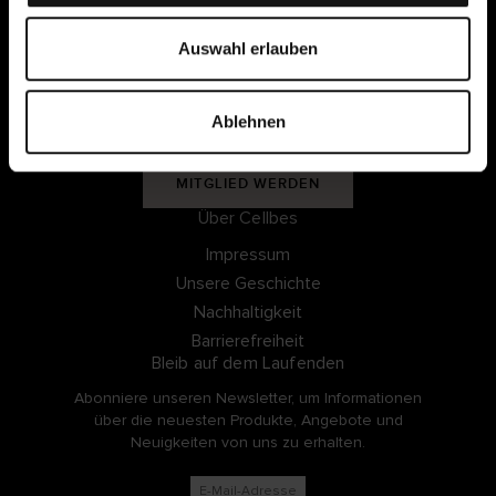
Mitgliedsbedingungen
u
s
Auswahl erlauben
w
Meine Seiten
a
Ablehnen
h
EINLOGGEN
l
MITGLIED WERDEN
Über Cellbes
Impressum
Unsere Geschichte
Nachhaltigkeit
Barrierefreiheit
Bleib auf dem Laufenden
Abonniere unseren Newsletter, um Informationen
über die neuesten Produkte, Angebote und
Neuigkeiten von uns zu erhalten.
E-Mail-Adresse