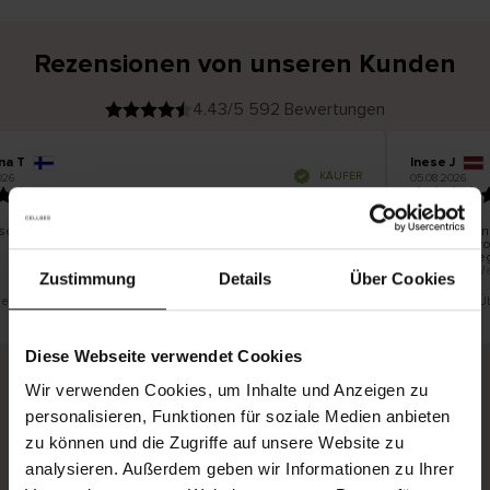
Rezensionen von unseren Kunden
4.43/5 592 Bewertungen
na T
Inese J
V
KÄUFER
026
05.08.2026
e
r
19.07.2026
i
f
i
z
i
e
schön und gut
Die Lieferun
r
t
innerhalb v
e
Ware hingeg
r
K
bis zu 20 W
ä
Zustimmung
Details
Über Cookies
u
f
e
r
t eine Übersetzung. Original anzeigen
Dies ist eine 
i
n
Diese Webseite verwendet Cookies
Wir verwenden Cookies, um Inhalte und Anzeigen zu
personalisieren, Funktionen für soziale Medien anbieten
Sichere Lieferung
Sichere Bezahlung
zu können und die Zugriffe auf unsere Website zu
Gratis umtauschen und 30 Tage Rückgaberecht
analysieren. Außerdem geben wir Informationen zu Ihrer