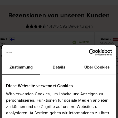
Rezensionen von unseren Kunden
4.43/5 592 Bewertungen
ina T
Inese J
V
KÄUFER
2026
05.08.2026
e
r
19.07.2026
i
f
i
z
i
e
 schön und gut
Die Lieferu
r
t
innerhalb 
e
Ware hinge
r
K
bis zu 20 
ä
Zustimmung
Details
Über Cookies
u
f
e
r
st eine Übersetzung. Original anzeigen
Dies ist eine
i
n
Diese Webseite verwendet Cookies
Wir verwenden Cookies, um Inhalte und Anzeigen zu
personalisieren, Funktionen für soziale Medien anbieten
Sichere Lieferung
Sichere Bezahlung
zu können und die Zugriffe auf unsere Website zu
Gratis umtauschen und 30 Tage Rückgaberecht
analysieren. Außerdem geben wir Informationen zu Ihrer